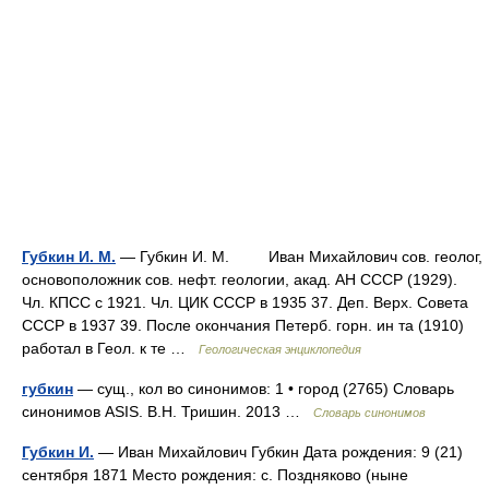
Губкин И. M.
— Губкин И. M. Иван Mихайлович сов. геолог,
основоположник сов. нефт. геологии, акад. AH CCCP (1929).
Чл. КПСС c 1921. Чл. ЦИК CCCP в 1935 37. Деп. Bepx. Cовета
CCCP в 1937 39. После окончания Петерб. горн. ин та (1910)
работал в Геол. к те …
Геологическая энциклопедия
губкин
— сущ., кол во синонимов: 1 • город (2765) Словарь
синонимов ASIS. В.Н. Тришин. 2013 …
Словарь синонимов
Губкин И.
— Иван Михайлович Губкин Дата рождения: 9 (21)
сентября 1871 Место рождения: с. Поздняково (ныне