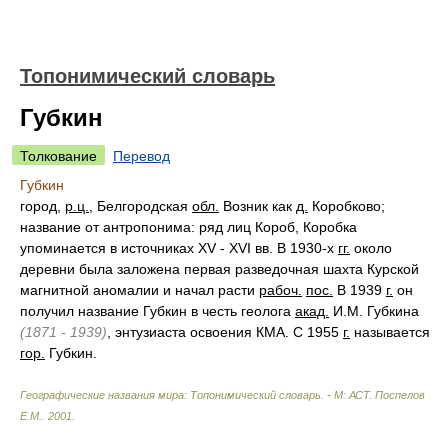
Топонимический словарь
Губкин
Толкование
Перевод
Губкин
город,
р.ц.
, Белгородская
обл.
Возник как
д.
Коробково;
название от антропонима: ряд лиц Короб, Коробка
упоминается в источниках XV - XVI вв. В 1930-х
гг.
около
деревни была заложена первая разведочная шахта Курской
магнитной аномалии и начал расти
рабоч.
пос.
В 1939
г.
он
получил название Губкин в честь геолога
акад.
И.М. Губкина
(1871 - 1939)
, энтузиаста освоения КМА. С 1955
г.
называется
гор.
Губкин.
Географические названия мира: Топонимический словарь. - М: АСТ
.
Поспелов
Е.М.
.
2001
.