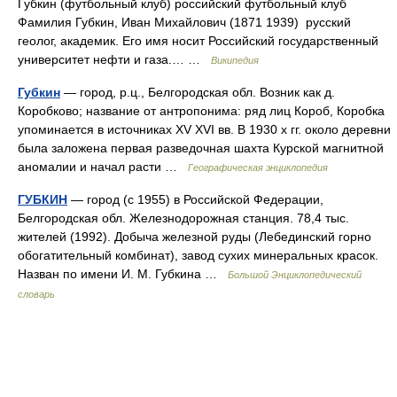
Губкин (футбольный клуб) российский футбольный клуб
Фамилия Губкин, Иван Михайлович (1871 1939) русский
геолог, академик. Его имя носит Российский государственный
университет нефти и газа.… …
Википедия
Губкин
— город, р.ц., Белгородская обл. Возник как д.
Коробково; название от антропонима: ряд лиц Короб, Коробка
упоминается в источниках XV XVI вв. В 1930 х гг. около деревни
была заложена первая разведочная шахта Курской магнитной
аномалии и начал расти …
Географическая энциклопедия
ГУБКИН
— город (с 1955) в Российской Федерации,
Белгородская обл. Железнодорожная станция. 78,4 тыс.
жителей (1992). Добыча железной руды (Лебединский горно
обогатительный комбинат), завод сухих минеральных красок.
Назван по имени И. М. Губкина …
Большой Энциклопедический
словарь