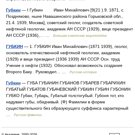
Губкин
— I Губкин Иван Михайлович [9(21 ).9. 1871, с.
Поздняково, ныне Навашинского района Горьковской обл.,
21.4. 1939, Москва], советский геолог, создатель советской
нефтяной геологии, академик АН СССР (1929), вице президент
АН СССР (1936),… …
Большая советская энциклопедия
ГУБКИН
— 1. ГУБКИН Иван Михайлович (1871 1939), геолог,
основатель отечественной нефтяной геологии, академик
(1929) и вице президент (1936 1939) АН СССР. Осн. труд
Учение о нефти (1932). Обосновал возможность создания
Второго Баку . Руководил… …
Русская история
Губкин
— ГУБА ГУБАНИН ГУБАНОВ ГУБАРЕВ ГУБАРИХИН
ГУБАТЫЙ ГУБАТОВ ГУБАЧЕВСКИЙ ГУБКИН ГУБИН ГУБОНИН
ГУБКО Губан, Губарь, Губатый толстогубый. Губоня тот, кто
надувает губы, обидчивый. (Ф) Фамилии в форме
существительного без образуюущего суффикса характерный
…
Русские фамилии
© Академик, 2000-2026